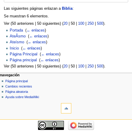
Las siguientes páginas enlazan a
Biblia
:
Se muestran 6 elementos.
Ver (
50 anteriores
|
50 siguientes
) (
20
|
50
|
100
|
250
|
500
).
Portada
‎
(
← enlaces
)
AteÃ­smo
‎
(
← enlaces
)
Ateísmo
‎
(
← enlaces
)
Inicio
‎
(
← enlaces
)
Página Principal
‎
(
← enlaces
)
Página principal
‎
(
← enlaces
)
Ver (
50 anteriores
|
50 siguientes
) (
20
|
50
|
100
|
250
|
500
).
Menú
acciones de página
herramientas personales
navegación
página
solicitar
Página principal
de
cuenta
discusión
Cambios recientes
navegación
acceder
leer
Página aleatoria
ver
Ayuda sobre MediaWiki
herramientas
código
fuente
Páginas
historial
especiales
Versión
navegación
para
Página
imprimir
principal