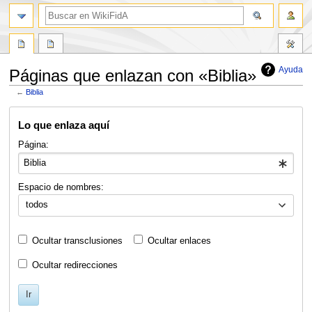
buscar
Ayuda
Páginas que enlazan con «Biblia»
←
Biblia
Ir
Ir
Lo que enlaza aquí
a
a
la
la
Página:
navegación
búsqueda
Espacio de nombres:
todos
Ocultar transclusiones
Ocultar enlaces
Ocultar redirecciones
Ir