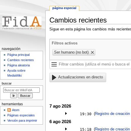
página especial
Cambios recientes
Ir
Ir
Sigue en esta página los cambios más reciente
a
a
la
la
Filtros activos
navegación
búsqueda
Menú
navegación
Ser humano (no bot)
de
Página principal
Cambios recientes
navegación
Página aleatoria
Ayuda sobre
MediaWiki
Actualizaciones en directo
buscar
herramientas
7 ago 2026
Atom
19:30
(
Registro de creación
Páginas especiales
Versión para imprimir
6 ago 2026
15:18
(
Registro de creación