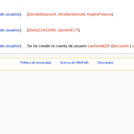
 de usuarios
)
‎
[
ZelmaMassina34
‎;
VenettaHammett
‎;
AngleaPolanco
‎]
 de usuarios
)
‎
[
Shelly21N32088
‎;
Jayme58175
‎]
 de usuarios
Se ha creado la cuenta de usuario
LashondaZfn
discusión
c
Política de privacidad
Acerca de WikiFidA
Descargos