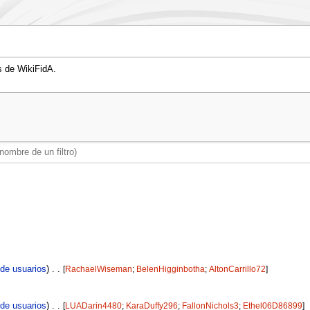
s de WikiFidA.
 de usuarios
)
‎
[
RachaelWiseman
‎;
BelenHigginbotha
‎;
AltonCarrillo72
‎]
 de usuarios
)
‎
[
LUADarin4480
‎;
KaraDuffy296
‎;
FallonNichols3
‎;
Ethel06D86899
‎]