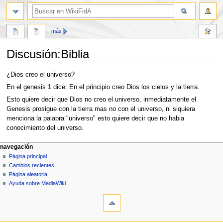
buscar
más
Discusión
:
Biblia
Ir
Ir
¿Dios creo el universo?
a
a
En el genesis 1 dice: En el principio creo Dios los cielos y la tierra.
la
la
Esto quiere decir que Dios no creo el universo, inmediatamente el
navegación
búsqueda
Genesis prosigue con la tierra mas no con el universo, ni siquiera
menciona la palabra "universo" esto quiere decir que no habia
conocimiento del universo.
Menú
acciones de página
herramientas personales
navegación
página
solicitar
Página principal
de
cuenta
discusión
Cambios recientes
navegación
acceder
leer
Página aleatoria
ver
Ayuda sobre MediaWiki
herramientas
código
fuente
Lo
historial
que
enlaza
navegación