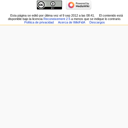
aquí
Página
Cambios
principal
relacionados
Cambios
Esta página se editó por última vez el 9 sep 2012 a las 08:41.
El contenido está
Páginas
disponible bajo la licencia
Reconeixement 2.5
a menos que se indique lo contrario.
recientes
especiales
Política de privacidad
Acerca de WikiFidA
Descargos
Página
Versión
aleatoria
para
Ayuda
imprimir
sobre
Enlace
MediaWiki
permanente
Información
de
la
página